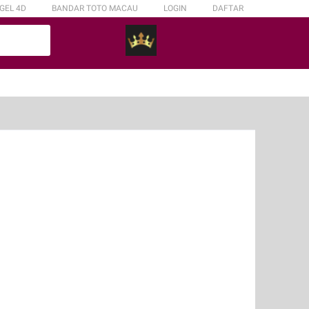
GEL 4D
BANDAR TOTO MACAU
LOGIN
DAFTAR