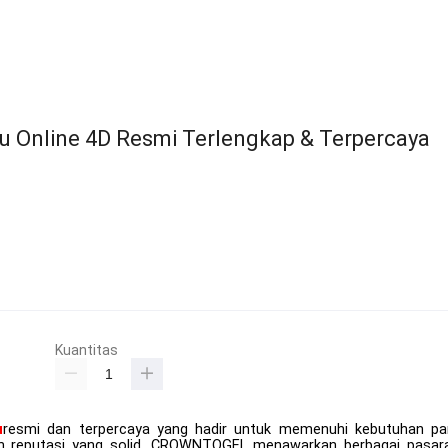
Online 4D Resmi Terlengkap & Terpercaya
Kuantitas
u
resmi dan terpercaya yang hadir untuk memenuhi kebutuhan pa
an reputasi yang solid, CROWNTOGEL menawarkan berbagai pasar