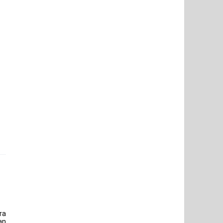
ra
an